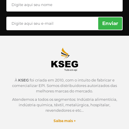
Enviar
À
KSEG
foi criada em 2010, com o intuito de fabricar e
comercializar EPI.
Somos distribuidores autorizados das
melhores marcas do mercado.
Atendemos a todos os segmentos: Indústria alimentícia,
indústria química, têxtil, metalúrgica, hospitalar,
revendedores e etc...
Saiba mais +