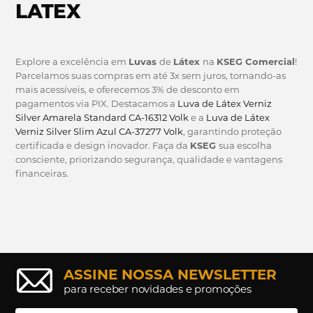
LATEX
Explore a excelência em
Luvas
de
Látex
na
KSEG Comercial
!
Parcelamos suas compras em até 3x sem juros, tornando-as
mais acessíveis, e oferecemos 3% de desconto em
pagamentos via PIX. Destacamos a
Luva de Látex Verniz
Silver Amarela Standard CA-16312 Volk
e a
Luva de Látex
Verniz Silver Slim Azul CA-37277 Volk
, garantindo proteção
certificada e design inovador. Faça da
KSEG
sua escolha
consciente, priorizando segurança, qualidade e vantagens
financeiras.
ASSINE NOSSA NEWSLETTER
para receber novidades e promoções