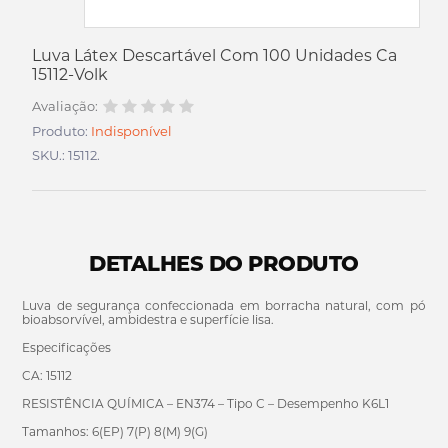
Luva Látex Descartável Com 100 Unidades Ca
15112-Volk
Avaliação:
Produto:
Indisponível
SKU.: 15112.
DETALHES DO PRODUTO
Luva de segurança confeccionada em borracha natural, com pó
bioabsorvível, ambidestra e superfície lisa.
Especificações
CA: 15112
RESISTÊNCIA QUÍMICA – EN374 – Tipo C – Desempenho K6L1
Tamanhos: 6(EP) 7(P) 8(M) 9(G)