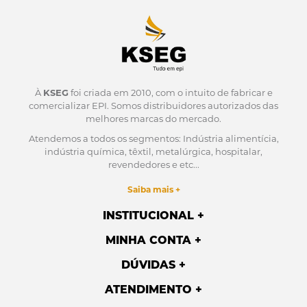
À
KSEG
foi criada em 2010, com o intuito de fabricar e
comercializar EPI.
Somos distribuidores autorizados das
melhores marcas do mercado.
Atendemos a todos os segmentos: Indústria alimentícia,
indústria química, têxtil, metalúrgica, hospitalar,
revendedores e etc...
Saiba mais +
INSTITUCIONAL
MINHA CONTA
DÚVIDAS
ATENDIMENTO