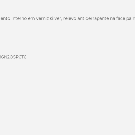
nto interno em verniz silver, relevo antiderrapante na face pal
3M6N2O5P6T6