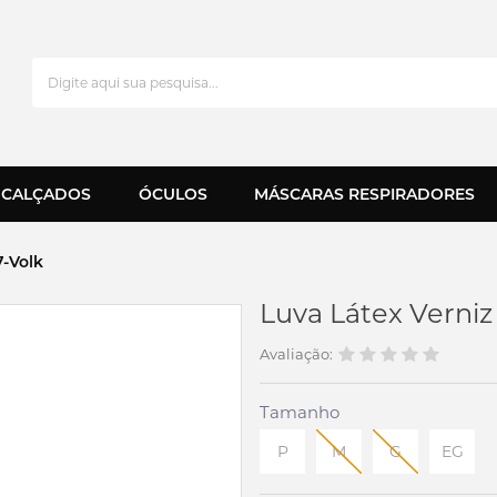
CALÇADOS
ÓCULOS
MÁSCARAS RESPIRADORES
7-Volk
Luva Látex Verniz 
Avaliação:
Tamanho
P
M
G
EG