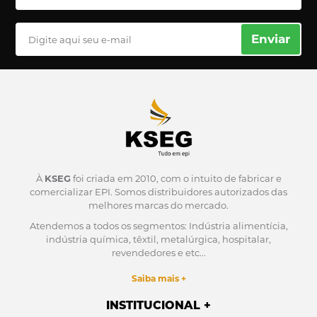
Enviar
À
KSEG
foi criada em 2010, com o intuito de fabricar e
comercializar EPI.
Somos distribuidores autorizados das
melhores marcas do mercado.
Atendemos a todos os segmentos: Indústria alimentícia,
indústria química, têxtil, metalúrgica, hospitalar,
revendedores e etc...
Saiba mais +
INSTITUCIONAL