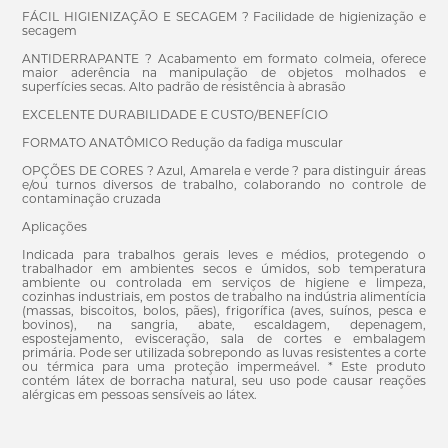
FÁCIL HIGIENIZAÇÃO E SECAGEM ? Facilidade de higienização e
secagem
ANTIDERRAPANTE ? Acabamento em formato colmeia, oferece
maior aderência na manipulação de objetos molhados e
superfícies secas. Alto padrão de resistência à abrasão
EXCELENTE DURABILIDADE E CUSTO/BENEFÍCIO
FORMATO ANATÔMICO Redução da fadiga muscular
OPÇÕES DE CORES ? Azul, Amarela e verde ? para distinguir áreas
e/ou turnos diversos de trabalho, colaborando no controle de
contaminação cruzada
Aplicações
Indicada para trabalhos gerais leves e médios, protegendo o
trabalhador em ambientes secos e úmidos, sob temperatura
ambiente ou controlada em serviços de higiene e limpeza,
cozinhas industriais, em postos de trabalho na indústria alimentícia
(massas, biscoitos, bolos, pães), frigorífica (aves, suínos, pesca e
bovinos), na sangria, abate, escaldagem, depenagem,
espostejamento, evisceração, sala de cortes e embalagem
primária. Pode ser utilizada sobrepondo as luvas resistentes a corte
ou térmica para uma proteção impermeável. * Este produto
contém látex de borracha natural, seu uso pode causar reações
alérgicas em pessoas sensíveis ao látex.