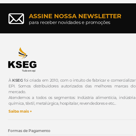
ASSINE NOSSA NEWSLETTER
para receber novidades e promoções
À
KSEG
foi criada em 2010, com o intuito de fabricar e comercializar
EPI.
Somos distribuidores autorizados das melhores marcas do
mercado.
Atendemos a todos os segmentos: Indústria alimentícia, indústria
química, têxtil, metalúrgica, hospitalar, revendedores e etc...
Saiba mais +
Formas de Pagamento