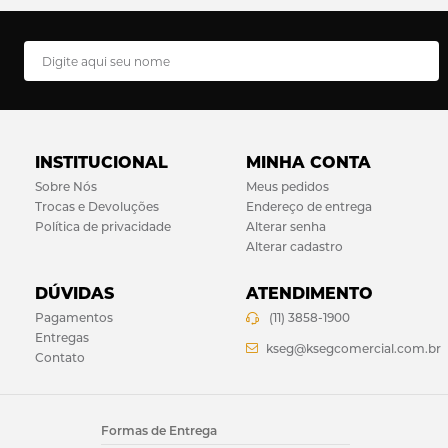
INSTITUCIONAL
MINHA CONTA
Sobre Nós
Meus pedidos
Trocas e Devoluções
Endereço de entrega
Política de privacidade
Alterar senha
Alterar cadastro
DÚVIDAS
ATENDIMENTO
Pagamentos
(11) 3858-1900
Entregas
kseg@ksegcomercial.com.br
Contato
Formas de Entrega