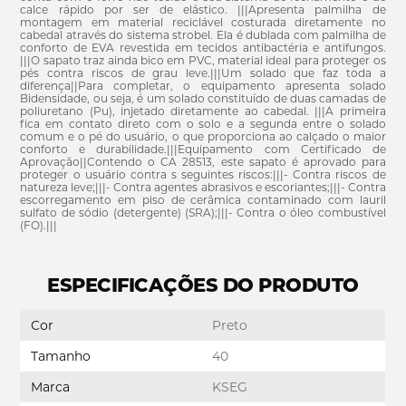
calce rápido por ser de elástico. |||Apresenta palmilha de
montagem em material reciclável costurada diretamente no
cabedal através do sistema strobel. Ela é dublada com palmilha de
conforto de EVA revestida em tecidos antibactéria e antifungos.
|||O sapato traz ainda bico em PVC, material ideal para proteger os
pés contra riscos de grau leve.|||Um solado que faz toda a
diferença||Para completar, o equipamento apresenta solado
Bidensidade, ou seja, é um solado constituído de duas camadas de
poliuretano (Pu), injetado diretamente ao cabedal. |||A primeira
fica em contato direto com o solo e a segunda entre o solado
comum e o pé do usuário, o que proporciona ao calçado o maior
conforto e durabilidade.|||Equipamento com Certificado de
Aprovação||Contendo o CA 28513, este sapato é aprovado para
proteger o usuário contra s seguintes riscos:|||- Contra riscos de
natureza leve;|||- Contra agentes abrasivos e escoriantes;|||- Contra
escorregamento em piso de cerâmica contaminado com lauril
sulfato de sódio (detergente) (SRA);|||- Contra o óleo combustível
(FO).|||
ESPECIFICAÇÕES DO PRODUTO
Cor
Preto
Tamanho
40
Marca
KSEG