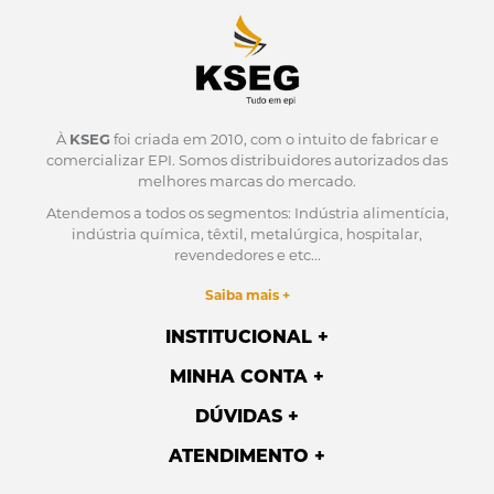
À
KSEG
foi criada em 2010, com o intuito de fabricar e
comercializar EPI.
Somos distribuidores autorizados das
melhores marcas do mercado.
Atendemos a todos os segmentos: Indústria alimentícia,
indústria química, têxtil, metalúrgica, hospitalar,
revendedores e etc...
Saiba mais +
INSTITUCIONAL
MINHA CONTA
DÚVIDAS
ATENDIMENTO