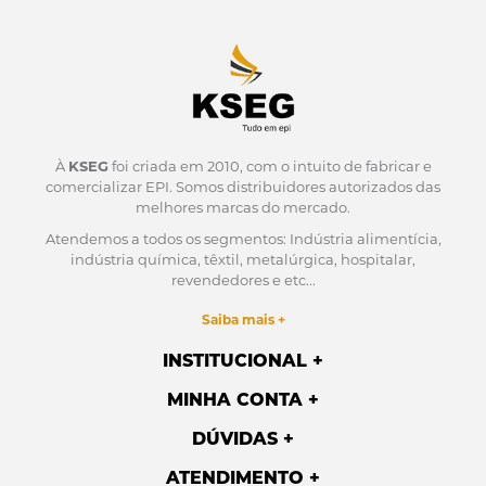
À
KSEG
foi criada em 2010, com o intuito de fabricar e
comercializar EPI.
Somos distribuidores autorizados das
melhores marcas do mercado.
Atendemos a todos os segmentos: Indústria alimentícia,
indústria química, têxtil, metalúrgica, hospitalar,
revendedores e etc...
Saiba mais +
INSTITUCIONAL
MINHA CONTA
DÚVIDAS
ATENDIMENTO