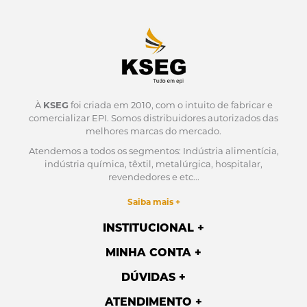
À
KSEG
foi criada em 2010, com o intuito de fabricar e
comercializar EPI.
Somos distribuidores autorizados das
melhores marcas do mercado.
Atendemos a todos os segmentos: Indústria alimentícia,
indústria química, têxtil, metalúrgica, hospitalar,
revendedores e etc...
Saiba mais +
INSTITUCIONAL
MINHA CONTA
DÚVIDAS
ATENDIMENTO