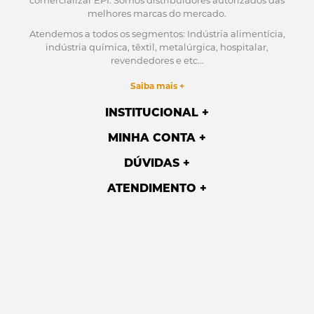
comercializar EPI.
Somos distribuidores autorizados das
melhores marcas do mercado.
Atendemos a todos os segmentos: Indústria alimentícia,
indústria química, têxtil, metalúrgica, hospitalar,
revendedores e etc...
Saiba mais +
INSTITUCIONAL
MINHA CONTA
DÚVIDAS
ATENDIMENTO