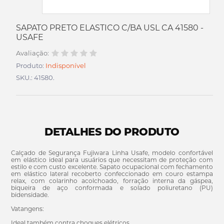
SAPATO PRETO ELASTICO C/BA USL CA 41580 -
USAFE
Avaliação:
Produto:
Indisponível
SKU.: 41580.
DETALHES DO PRODUTO
Calçado de Segurança Fujiwara Linha Usafe, modelo confortável
em elástico ideal para usuários que necessitam de proteção com
estilo e com custo excelente. Sapato ocupacional com fechamento
em elástico lateral recoberto confeccionado em couro estampa
relax, com colarinho acolchoado, forração interna da gáspea,
biqueira de aço conformada e solado poliuretano (PU)
bidensidade.
Vatangens:
Ideal também contra choques elétricos