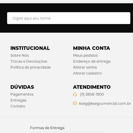
INSTITUCIONAL
MINHA CONTA
Sobre Nós
Meus pedidos
Trocas e Devoluções
Endereço de entrega
Política de privacidade
Alterar senha
Alterar cadastro
DÚVIDAS
ATENDIMENTO
Pagamentos
(11) 3858-1900
Entregas
kseg@ksegcomercial.com.br
Contato
Formas de Entrega