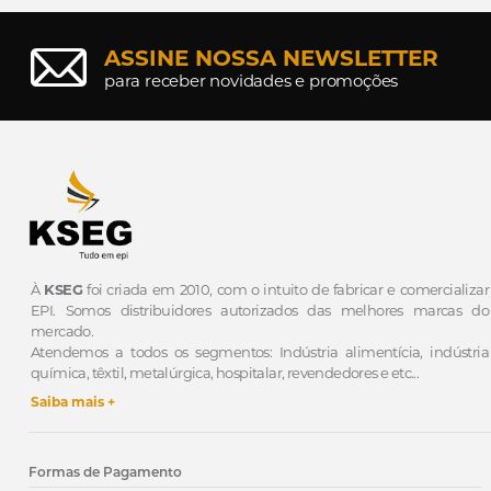
ASSINE NOSSA NEWSLETTER
para receber novidades e promoções
À
KSEG
foi criada em 2010, com o intuito de fabricar e comercializar
EPI.
Somos distribuidores autorizados das melhores marcas do
mercado.
Atendemos a todos os segmentos: Indústria alimentícia, indústria
química, têxtil, metalúrgica, hospitalar, revendedores e etc...
Saiba mais +
Formas de Pagamento