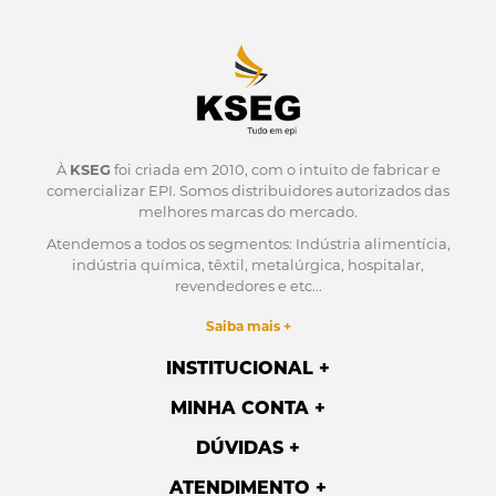
À
KSEG
foi criada em 2010, com o intuito de fabricar e
comercializar EPI.
Somos distribuidores autorizados das
melhores marcas do mercado.
Atendemos a todos os segmentos: Indústria alimentícia,
indústria química, têxtil, metalúrgica, hospitalar,
revendedores e etc...
Saiba mais +
INSTITUCIONAL
MINHA CONTA
DÚVIDAS
ATENDIMENTO