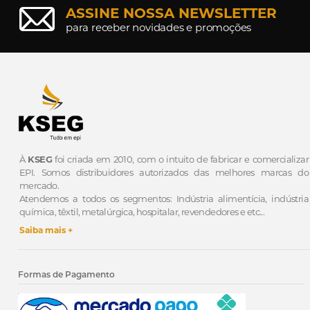
ASSINE NOSSA NEWSLETTER
para receber novidades e promoções
À
KSEG
foi criada em 2010, com o intuito de fabricar e comercializar
EPI.
Somos distribuidores autorizados das melhores marcas do
mercado.
Atendemos a todos os segmentos: Indústria alimentícia, indústria
química, têxtil, metalúrgica, hospitalar, revendedores e etc...
Saiba mais +
Formas de Pagamento