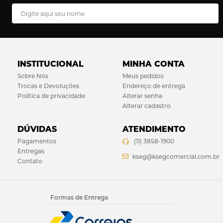
INSTITUCIONAL
MINHA CONTA
Sobre Nós
Meus pedidos
Trocas e Devoluções
Endereço de entrega
Política de privacidade
Alterar senha
Alterar cadastro
DÚVIDAS
ATENDIMENTO
Pagamentos
(11) 3858-1900
Entregas
kseg@ksegcomercial.com.br
Contato
Formas de Entrega