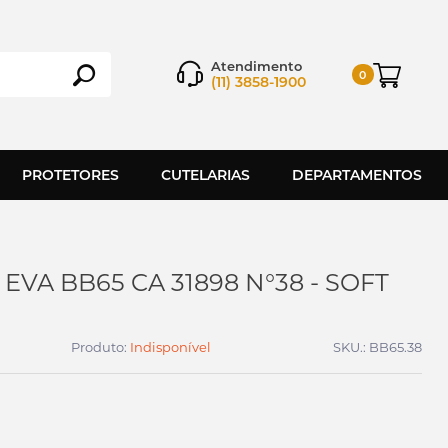
Atendimento
0
(11) 3858-1900
PROTETORES
CUTELARIAS
DEPARTAMENTOS
VA BB65 CA 31898 N°38 - SOFT
Produto:
Indisponível
SKU.: BB65.38