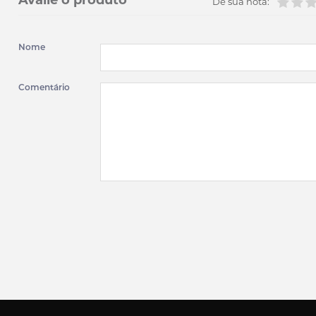
Avalie o produto
Dê sua nota:
Nome
Comentário