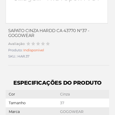
SAPATO CINZA HARDD CA 43770 Nº37 -
GOGOWEAR
Avaliação:
Produto:
Indisponível
SKU.: HAR.37
ESPECIFICAÇÕES DO PRODUTO
Cor
Cinza
Tamanho
37
Marca
GOGOWEAR