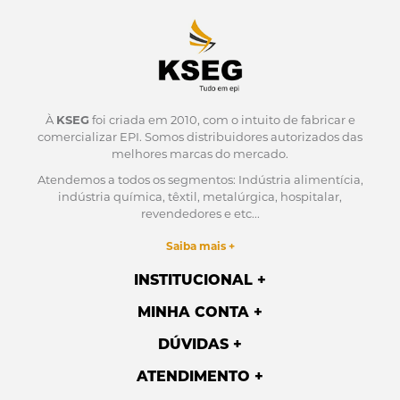
À
KSEG
foi criada em 2010, com o intuito de fabricar e
comercializar EPI.
Somos distribuidores autorizados das
melhores marcas do mercado.
Atendemos a todos os segmentos: Indústria alimentícia,
indústria química, têxtil, metalúrgica, hospitalar,
revendedores e etc...
Saiba mais +
INSTITUCIONAL
MINHA CONTA
DÚVIDAS
ATENDIMENTO