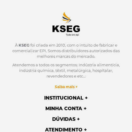
À
KSEG
foi criada em 2010, com o intuito de fabricar e
comercializar EPI.
Somos distribuidores autorizados das
melhores marcas do mercado.
Atendemos a todos os segmentos: Indústria alimentícia,
indústria química, têxtil, metalúrgica, hospitalar,
revendedores e etc...
Saiba mais +
INSTITUCIONAL
MINHA CONTA
DÚVIDAS
ATENDIMENTO