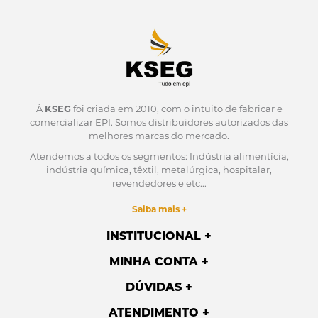
À
KSEG
foi criada em 2010, com o intuito de fabricar e
comercializar EPI.
Somos distribuidores autorizados das
melhores marcas do mercado.
Atendemos a todos os segmentos: Indústria alimentícia,
indústria química, têxtil, metalúrgica, hospitalar,
revendedores e etc...
Saiba mais +
INSTITUCIONAL
MINHA CONTA
DÚVIDAS
ATENDIMENTO