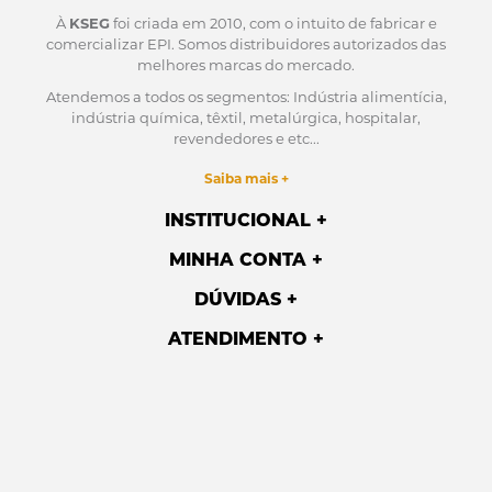
À
KSEG
foi criada em 2010, com o intuito de fabricar e
comercializar EPI.
Somos distribuidores autorizados das
melhores marcas do mercado.
Atendemos a todos os segmentos: Indústria alimentícia,
indústria química, têxtil, metalúrgica, hospitalar,
revendedores e etc...
Saiba mais +
INSTITUCIONAL
MINHA CONTA
DÚVIDAS
ATENDIMENTO