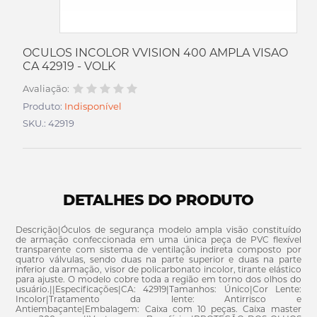
OCULOS INCOLOR VVISION 400 AMPLA VISAO
CA 42919 - VOLK
Avaliação:
Produto:
Indisponível
SKU.: 42919
DETALHES DO PRODUTO
Descrição|Óculos de segurança modelo ampla visão constituído
de armação confeccionada em uma única peça de PVC flexível
transparente com sistema de ventilação indireta composto por
quatro válvulas, sendo duas na parte superior e duas na parte
inferior da armação, visor de policarbonato incolor, tirante elástico
para ajuste. O modelo cobre toda a região em torno dos olhos do
usuário.||Especificações|CA: 42919|Tamanhos: Único|Cor Lente:
Incolor|Tratamento da lente: Antirrisco e
Antiembaçante|Embalagem: Caixa com 10 peças. Caixa master