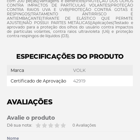
com 200 peças||Vantagens e Benefícios|PROTEÇÃO DOS OLHOS
CONTRA IMPACTOS DE PARTÍCULAS VOLANTES|PROTEÇÃO
CONTRA RAIOS UVA E UVB|PROTEÇÃO CONTRA GOTAS E
RESPINGOS|TRATAMENTO ANTIRRISCO E
ANTIEMBAÇANTE|TIRANTE DE ELÁSTICO QUE PERMITE
AJUSTE|NÃO POSSUI PARTES METÁLICAS||Aplicações|Testado e
aprovado para a proteção dos olhos do usuário contra impactos
de partículas volantes, contra raios ultravioleta (U6) e proteção
contra respingos de líquidos (D3).
ESPECIFICAÇÕES DO PRODUTO
Marca
VOLK
Certificado de Aprovação
42919
AVALIAÇÕES
Avalie o produto
Dê sua nota:
0 Avaliações
Nome