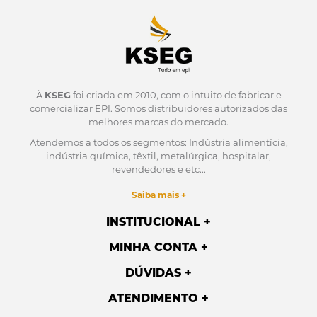
À
KSEG
foi criada em 2010, com o intuito de fabricar e
comercializar EPI.
Somos distribuidores autorizados das
melhores marcas do mercado.
Atendemos a todos os segmentos: Indústria alimentícia,
indústria química, têxtil, metalúrgica, hospitalar,
revendedores e etc...
Saiba mais +
INSTITUCIONAL
MINHA CONTA
DÚVIDAS
ATENDIMENTO