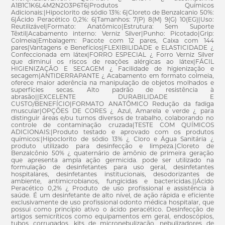
A1B1C1K6L4M2N2O3P6T6|Produtos Químicos
Adicionais:|Hipoclorito de sódio 13%: 6|Cloreto de Benzalcanio 50%:
6|Ácido Peracético 0,2%: 6|Tamanhos: 7(P) 8(M) 9(G) 10(EG)|Uso:
Reutilizável|Formato: Anatômico|Estrutura: Sem Suporte
Têxtil|Acabamento interno: Verniz Silver|Punho: Picotado|Grip:
Colmeia|Embalagem: Pacote com 12 pares, Caixa com 144
pares|Vantagens e Benefícios|FLEXIBILIDADE e ELASTICIDADE ¿
Confeccionada em látex|FORRO ESPECIAL ¿ Forro Verniz Silver
que diminui os riscos de reações alérgicas ao látex|FÁCIL
HIGIENIZAÇÃO E SECAGEM ¿ Facilidade de higienização e
secagem|ANTIDERRAPANTE ¿ Acabamento em formato colmeia,
oferece maior aderência na manipulação de objetos molhados e
superfícies secas. Alto padrão de resistência à
abrasão||EXCELENTE DURABILIDADE E
CUSTO/BENEFÍCIO|FORMATO ANATÔMICO Redução da fadiga
muscular|OPÇÕES DE CORES ¿ Azul, Amarela e verde ¿ para
distinguir áreas e/ou turnos diversos de trabalho, colaborando no
controle de contaminação cruzada|TESTE COM QUÍMICOS
ADICIONAIS:|Produto testado e aprovado com os produtos
químicos:|Hipoclorito de sódio 13% ¿ Cloro e Água Sanitária ¿
produto utilizado para desinfecção e limpeza.|Cloreto de
Benzalcônio 50% ¿ quaternário de amônio de primeira geração
que apresenta ampla ação germicida. pode ser utilizado na
formulação de desinfetantes para uso geral, desinfetantes
hospitalares, desinfetantes institucionais, desodorizantes de
ambiente, antimicrobianos, fungicidas e bactericidas.||Ácido
Peracético 0,2% ¿ Produto de uso profissional e assistência à
saúde. É um desinfetante de alto nível, de ação rápida e eficiente
exclusivamente de uso profissional odonto médica hospitalar, que
possui como princípio ativo o ácido peracético. Desinfecção de
artigos semicríticos como equipamentos em geral, endoscópios,
tubos corrugados, kits de micronebulização, nebulizadores de