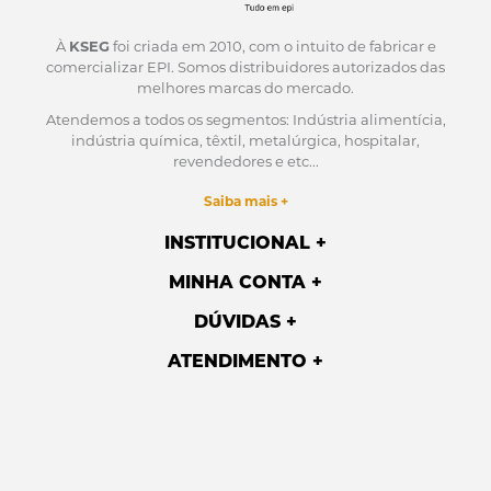
À
KSEG
foi criada em 2010, com o intuito de fabricar e
comercializar EPI.
Somos distribuidores autorizados das
melhores marcas do mercado.
Atendemos a todos os segmentos: Indústria alimentícia,
indústria química, têxtil, metalúrgica, hospitalar,
revendedores e etc...
Saiba mais +
INSTITUCIONAL
MINHA CONTA
DÚVIDAS
ATENDIMENTO