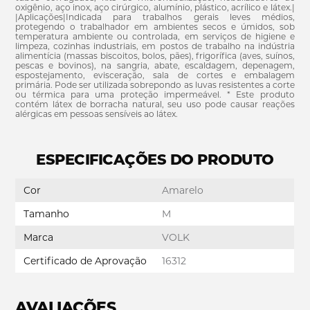
oxigênio, aço inox, aço cirúrgico, alumínio, plástico, acrílico e látex.|
|Aplicações|Indicada para trabalhos gerais leves médios,
protegendo o trabalhador em ambientes secos e úmidos, sob
temperatura ambiente ou controlada, em serviços de higiene e
limpeza, cozinhas industriais, em postos de trabalho na indústria
alimentícia (massas biscoitos, bolos, pães), frigorífica (aves, suínos,
pescas e bovinos), na sangria, abate, escaldagem, depenagem,
espostejamento, evisceração, sala de cortes e embalagem
primária. Pode ser utilizada sobrepondo as luvas resistentes a corte
ou térmica para uma proteção impermeável. * Este produto
contém látex de borracha natural, seu uso pode causar reações
alérgicas em pessoas sensíveis ao látex.
ESPECIFICAÇÕES DO PRODUTO
Cor
Amarelo
Tamanho
M
Marca
VOLK
Certificado de Aprovação
16312
AVALIAÇÕES