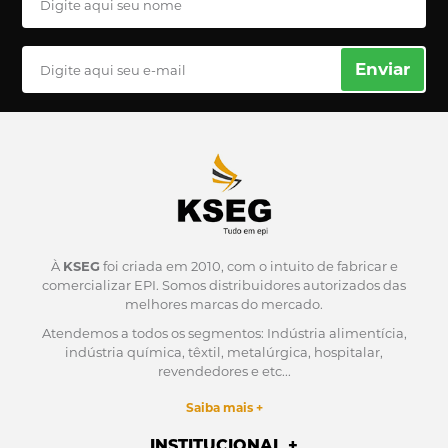
Enviar
À
KSEG
foi criada em 2010, com o intuito de fabricar e
comercializar EPI.
Somos distribuidores autorizados das
melhores marcas do mercado.
Atendemos a todos os segmentos: Indústria alimentícia,
indústria química, têxtil, metalúrgica, hospitalar,
revendedores e etc...
Saiba mais +
INSTITUCIONAL