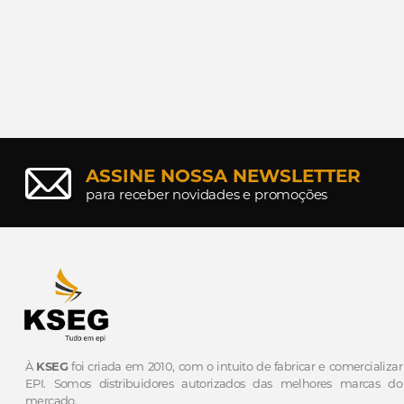
ASSINE NOSSA NEWSLETTER
para receber novidades e promoções
À
KSEG
foi criada em 2010, com o intuito de fabricar e comercializar
EPI.
Somos distribuidores autorizados das melhores marcas do
mercado.