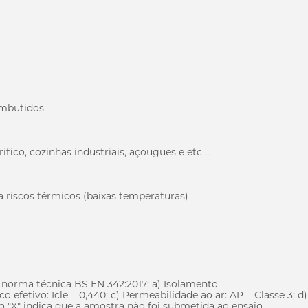
embutidos
fico, cozinhas industriais, açougues e etc ...
 riscos térmicos (baixas temperaturas)
norma técnica BS EN 342:2017: a) Isolamento
o efetivo: Icle = 0,440; c) Permeabilidade ao ar: AP = Classe 3; d)
go "X" indica que a amostra não foi submetida ao ensaio