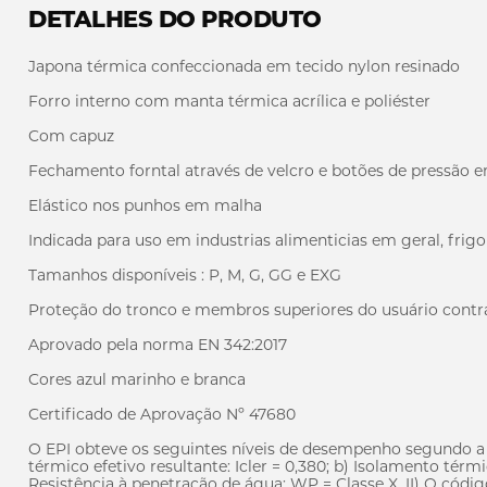
DETALHES DO PRODUTO
Japona térmica confeccionada em tecido nylon resinado
Forro interno com manta térmica acrílica e poliéster
Com capuz
Fechamento forntal através de velcro e botões de pressão 
Elástico nos punhos em malha
Indicada para uso em industrias alimenticias em geral, frigori
Tamanhos disponíveis : P, M, G, GG e EXG
Proteção do tronco e membros superiores do usuário contra
Aprovado pela norma EN 342:2017
Cores azul marinho e branca
Certificado de Aprovação Nº 47680
O EPI obteve os seguintes níveis de desempenho segundo a 
térmico efetivo resultante: Icler = 0,380; b) Isolamento térmic
Resistência à penetração de água: WP = Classe X. II) O códi