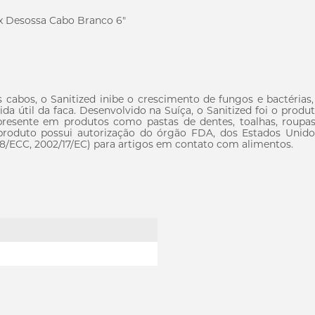
x Desossa Cabo Branco 6"
cabos, o Sanitized inibe o crescimento de fungos e bactérias, p
da útil da faca. Desenvolvido na Suíça, o Sanitized foi o prod
presente em produtos como pastas de dentes, toalhas, roupas
roduto possui autorização do órgão FDA, dos Estados Unid
28/ECC, 2002/17/EC) para artigos em contato com alimentos.