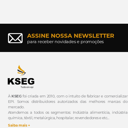
ASSINE NOSSA NEWSLETTER
para receber novidades e promoções
À
KSEG
foi criada em 2010, com o intuito de fabricar e comercializar
EPI.
Somos distribuidores autorizados das melhores marcas do
mercado.
Atendemos a todos os segmentos: Indústria alimentícia, indústria
química, têxtil, metalúrgica, hospitalar, revendedores e etc...
Saiba mais +