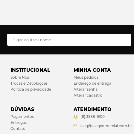
INSTITUCIONAL
MINHA CONTA
Sobre Nós
Meus pedidos
Trocas e Devoluções
Endereço de entrega
Política de privacidade
Alterar senha
Alterar cadastro
DÚVIDAS
ATENDIMENTO
Pagamentos
(11) 3858-1900
Entregas
kseg@ksegcomercial.com.br
Contato