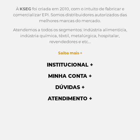
À
KSEG
foi criada em 2010, com o intuito de fabricar e
comercializar EPI.
Somos distribuidores autorizados das
melhores marcas do mercado.
Atendemos a todos os segmentos: Indústria alimentícia,
indústria química, têxtil, metalúrgica, hospitalar,
revendedores e etc...
Saiba mais +
INSTITUCIONAL
MINHA CONTA
DÚVIDAS
ATENDIMENTO