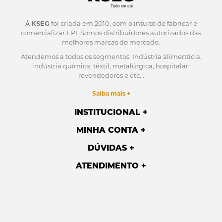
À
KSEG
foi criada em 2010, com o intuito de fabricar e
comercializar EPI.
Somos distribuidores autorizados das
melhores marcas do mercado.
Atendemos a todos os segmentos: Indústria alimentícia,
indústria química, têxtil, metalúrgica, hospitalar,
revendedores e etc...
Saiba mais +
INSTITUCIONAL
MINHA CONTA
DÚVIDAS
ATENDIMENTO