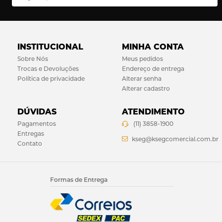
INSTITUCIONAL
MINHA CONTA
Sobre Nós
Meus pedidos
Trocas e Devoluções
Endereço de entrega
Política de privacidade
Alterar senha
Alterar cadastro
DÚVIDAS
ATENDIMENTO
Pagamentos
(11) 3858-1900
Entregas
kseg@ksegcomercial.com.br
Contato
Formas de Entrega