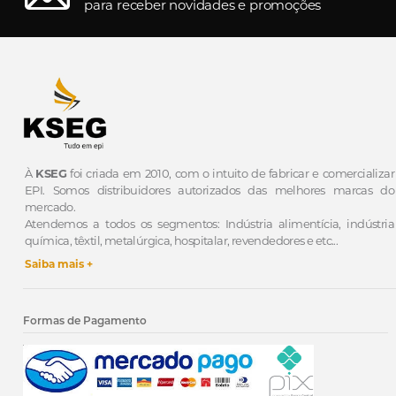
para receber novidades e promoções
À
KSEG
foi criada em 2010, com o intuito de fabricar e comercializar
EPI.
Somos distribuidores autorizados das melhores marcas do
mercado.
Atendemos a todos os segmentos: Indústria alimentícia, indústria
química, têxtil, metalúrgica, hospitalar, revendedores e etc...
Saiba mais +
Formas de Pagamento