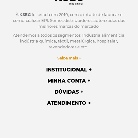
À
KSEG
foi criada em 2010, com o intuito de fabricar e
comercializar EPI.
Somos distribuidores autorizados das
melhores marcas do mercado.
Atendemos a todos os segmentos: Indústria alimentícia,
indústria química, têxtil, metalúrgica, hospitalar,
revendedores e etc...
Saiba mais +
INSTITUCIONAL
MINHA CONTA
DÚVIDAS
ATENDIMENTO