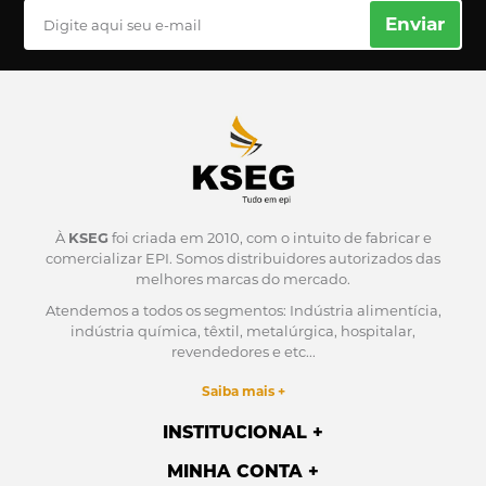
Enviar
À
KSEG
foi criada em 2010, com o intuito de fabricar e
comercializar EPI.
Somos distribuidores autorizados das
melhores marcas do mercado.
Atendemos a todos os segmentos: Indústria alimentícia,
indústria química, têxtil, metalúrgica, hospitalar,
revendedores e etc...
Saiba mais +
INSTITUCIONAL
MINHA CONTA