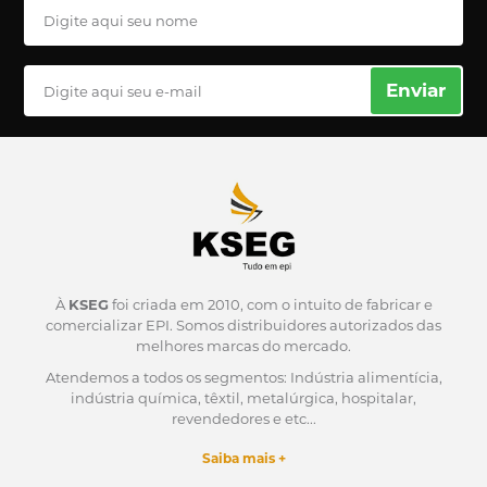
Enviar
À
KSEG
foi criada em 2010, com o intuito de fabricar e
comercializar EPI.
Somos distribuidores autorizados das
melhores marcas do mercado.
Atendemos a todos os segmentos: Indústria alimentícia,
indústria química, têxtil, metalúrgica, hospitalar,
revendedores e etc...
Saiba mais +