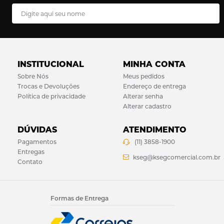
INSTITUCIONAL
MINHA CONTA
Sobre Nós
Meus pedidos
Trocas e Devoluções
Endereço de entrega
Política de privacidade
Alterar senha
Alterar cadastro
DÚVIDAS
ATENDIMENTO
Pagamentos
(11) 3858-1900
Entregas
kseg@ksegcomercial.com.br
Contato
Formas de Entrega