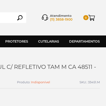
Atendimento
0
(11) 3858-1900
PROTETORES
CUTELARIAS
DEPARTAMENTOS
L C/ REFLETIVO TAM M CA 48511 -
Produto:
Indisponível
SKU.: 33451.M