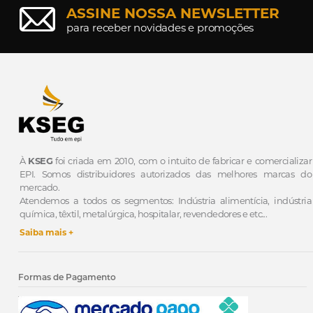
ASSINE NOSSA NEWSLETTER
para receber novidades e promoções
À
KSEG
foi criada em 2010, com o intuito de fabricar e comercializar
EPI.
Somos distribuidores autorizados das melhores marcas do
mercado.
Atendemos a todos os segmentos: Indústria alimentícia, indústria
química, têxtil, metalúrgica, hospitalar, revendedores e etc...
Saiba mais +
Formas de Pagamento