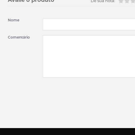
Avalie o produto
Dê sua nota:
Nome
Comentário