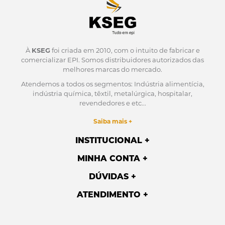
À
KSEG
foi criada em 2010, com o intuito de fabricar e
comercializar EPI.
Somos distribuidores autorizados das
melhores marcas do mercado.
Atendemos a todos os segmentos: Indústria alimentícia,
indústria química, têxtil, metalúrgica, hospitalar,
revendedores e etc...
Saiba mais +
INSTITUCIONAL
MINHA CONTA
DÚVIDAS
ATENDIMENTO