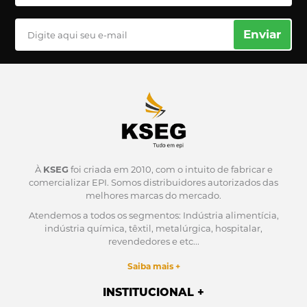
Enviar
À
KSEG
foi criada em 2010, com o intuito de fabricar e
comercializar EPI.
Somos distribuidores autorizados das
melhores marcas do mercado.
Atendemos a todos os segmentos: Indústria alimentícia,
indústria química, têxtil, metalúrgica, hospitalar,
revendedores e etc...
Saiba mais +
INSTITUCIONAL