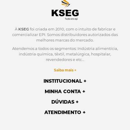
À
KSEG
foi criada em 2010, com o intuito de fabricar e
comercializar EPI.
Somos distribuidores autorizados das
melhores marcas do mercado.
Atendemos a todos os segmentos: Indústria alimentícia,
indústria química, têxtil, metalúrgica, hospitalar,
revendedores e etc...
Saiba mais +
INSTITUCIONAL
MINHA CONTA
DÚVIDAS
ATENDIMENTO