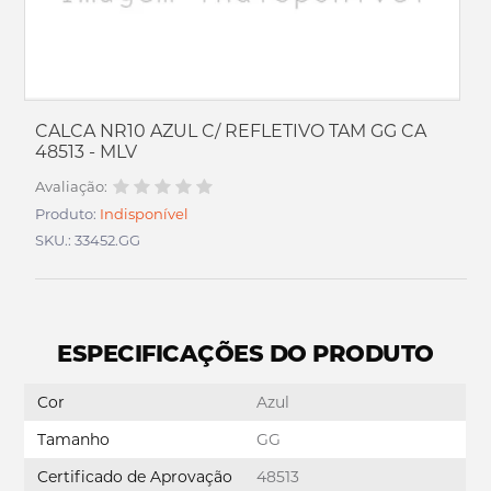
CALCA NR10 AZUL C/ REFLETIVO TAM GG CA
48513 - MLV
Avaliação:
Produto:
Indisponível
SKU.: 33452.GG
ESPECIFICAÇÕES DO PRODUTO
Cor
Azul
Tamanho
GG
Certificado de Aprovação
48513