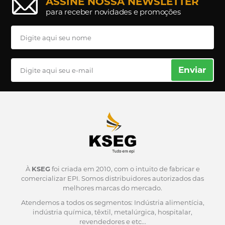
ASSINE NOSSA NEWSLETTER
para receber novidades e promoções
Enviar
À
KSEG
foi criada em 2010, com o intuito de fabricar e
comercializar EPI.
Somos distribuidores autorizados das
melhores marcas do mercado.
Atendemos a todos os segmentos: Indústria alimentícia,
indústria química, têxtil, metalúrgica, hospitalar,
revendedores e etc...