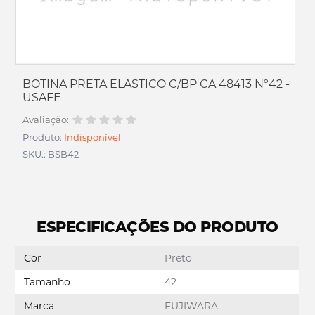
BOTINA PRETA ELASTICO C/BP CA 48413 Nº42 -
USAFE
Avaliação:
Produto:
Indisponível
SKU.: BSB42
ESPECIFICAÇÕES DO PRODUTO
Cor
Preto
Tamanho
42
Marca
FUJIWARA