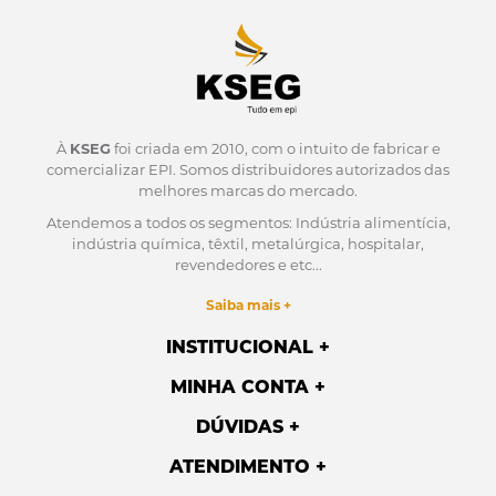
À
KSEG
foi criada em 2010, com o intuito de fabricar e
comercializar EPI.
Somos distribuidores autorizados das
melhores marcas do mercado.
Atendemos a todos os segmentos: Indústria alimentícia,
indústria química, têxtil, metalúrgica, hospitalar,
revendedores e etc...
Saiba mais +
INSTITUCIONAL
MINHA CONTA
DÚVIDAS
ATENDIMENTO