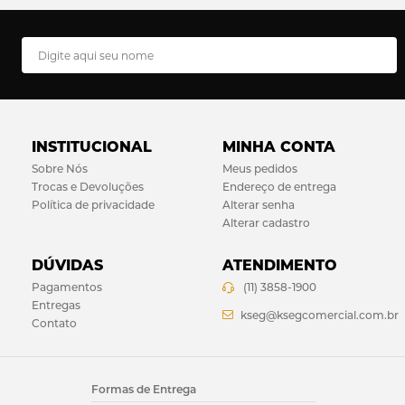
INSTITUCIONAL
MINHA CONTA
Sobre Nós
Meus pedidos
Trocas e Devoluções
Endereço de entrega
Política de privacidade
Alterar senha
Alterar cadastro
DÚVIDAS
ATENDIMENTO
Pagamentos
(11) 3858-1900
Entregas
kseg@ksegcomercial.com.br
Contato
Formas de Entrega