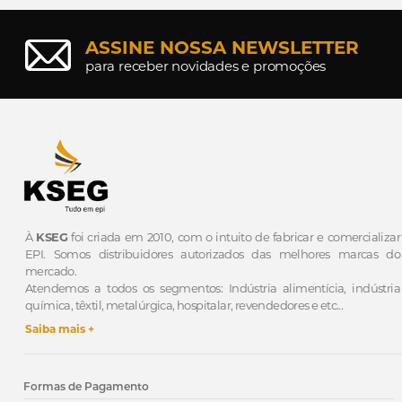
ASSINE NOSSA NEWSLETTER
para receber novidades e promoções
À
KSEG
foi criada em 2010, com o intuito de fabricar e comercializar
EPI.
Somos distribuidores autorizados das melhores marcas do
mercado.
Atendemos a todos os segmentos: Indústria alimentícia, indústria
química, têxtil, metalúrgica, hospitalar, revendedores e etc...
Saiba mais +
Formas de Pagamento