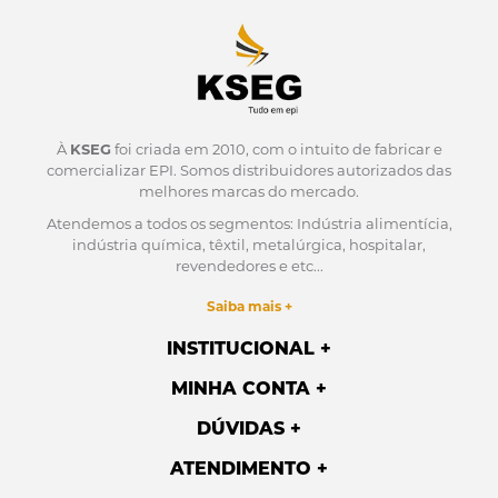
À
KSEG
foi criada em 2010, com o intuito de fabricar e
comercializar EPI.
Somos distribuidores autorizados das
melhores marcas do mercado.
Atendemos a todos os segmentos: Indústria alimentícia,
indústria química, têxtil, metalúrgica, hospitalar,
revendedores e etc...
Saiba mais +
INSTITUCIONAL
MINHA CONTA
DÚVIDAS
ATENDIMENTO