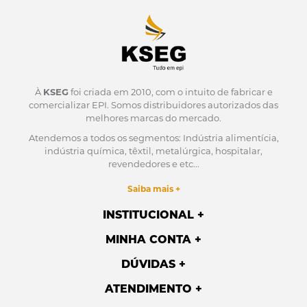
À
KSEG
foi criada em 2010, com o intuito de fabricar e
comercializar EPI.
Somos distribuidores autorizados das
melhores marcas do mercado.
Atendemos a todos os segmentos: Indústria alimentícia,
indústria química, têxtil, metalúrgica, hospitalar,
revendedores e etc...
Saiba mais +
INSTITUCIONAL
MINHA CONTA
DÚVIDAS
ATENDIMENTO