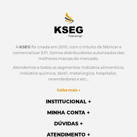
À
KSEG
foi criada em 2010, com o intuito de fabricar e
comercializar EPI.
Somos distribuidores autorizados das
melhores marcas do mercado.
Atendemos a todos os segmentos: Indústria alimentícia,
indústria química, têxtil, metalúrgica, hospitalar,
revendedores e etc...
Saiba mais +
INSTITUCIONAL
MINHA CONTA
DÚVIDAS
ATENDIMENTO