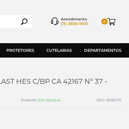
Atendimento
0
(11) 3858-1900
PROTETORES
CUTELARIAS
DEPARTAMENTOS
ST HES C/BP CA 42167 Nº 37 -
Produto:
Em estoque
SKU.: BSBF37