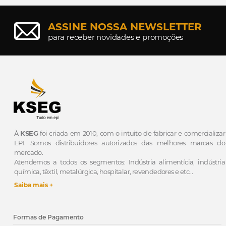
ASSINE NOSSA NEWSLETTER
para receber novidades e promoções
À
KSEG
foi criada em 2010, com o intuito de fabricar e comercializar
EPI.
Somos distribuidores autorizados das melhores marcas do
mercado.
Atendemos a todos os segmentos: Indústria alimentícia, indústria
química, têxtil, metalúrgica, hospitalar, revendedores e etc...
Saiba mais +
Formas de Pagamento