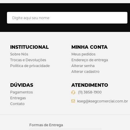
INSTITUCIONAL
MINHA CONTA
Sobre Nós
Meus pedidos
Trocas e Devoluções
Endereço de entrega
Política de privacidade
Alterar senha
Alterar cadastro
DÚVIDAS
ATENDIMENTO
Pagamentos
(11) 3858-1900
Entregas
kseg@ksegcomercial.com.br
Contato
Formas de Entrega