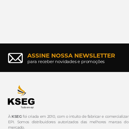
ASSINE NOSSA NEWSLETTER
para receber novidades e promoções
À
KSEG
foi criada em 2010, com o intuito de fabricar e comercializar
EPI.
Somos distribuidores autorizados das melhores marcas do
mercado.