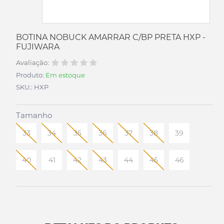
BOTINA NOBUCK AMARRAR C/BP PRETA HXP -
FUJIWARA
Avaliação:
Produto:
Em estoque
SKU.: HXP
Tamanho
33
34
35
36
37
38
39
40
41
42
43
44
45
46