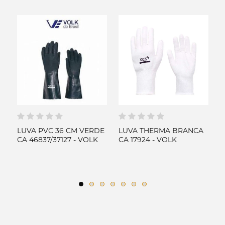
LUVA PVC 36 CM VERDE
LUVA THERMA BRANCA
L
45
CA 46837/37127 - VOLK
CA 17924 - VOLK
C
V