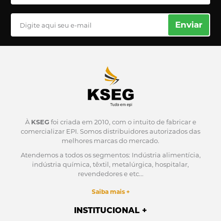
Enviar
À
KSEG
foi criada em 2010, com o intuito de fabricar e
comercializar EPI.
Somos distribuidores autorizados das
melhores marcas do mercado.
Atendemos a todos os segmentos: Indústria alimentícia,
indústria química, têxtil, metalúrgica, hospitalar,
revendedores e etc...
Saiba mais +
INSTITUCIONAL