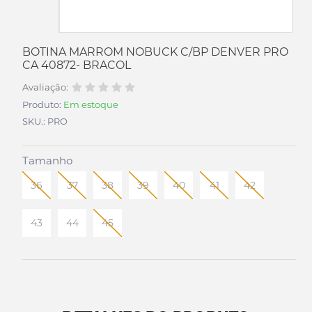
BOTINA MARROM NOBUCK C/BP DENVER PRO
CA 40872- BRACOL
Avaliação:
Produto:
Em estoque
SKU.: PRO
Tamanho
36
37
38
39
40
41
42
43
44
45