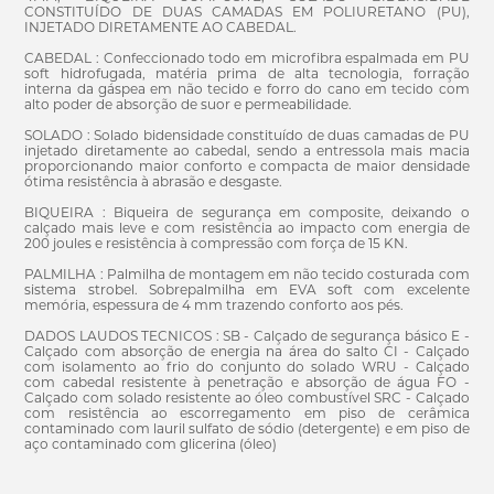
CONSTITUÍDO DE DUAS CAMADAS EM POLIURETANO (PU),
INJETADO DIRETAMENTE AO CABEDAL.
CABEDAL : Confeccionado todo em microfibra espalmada em PU
soft hidrofugada, matéria prima de alta tecnologia, forração
interna da gáspea em não tecido e forro do cano em tecido com
alto poder de absorção de suor e permeabilidade.
SOLADO : Solado bidensidade constituído de duas camadas de PU
injetado diretamente ao cabedal, sendo a entressola mais macia
proporcionando maior conforto e compacta de maior densidade
ótima resistência à abrasão e desgaste.
BIQUEIRA : Biqueira de segurança em composite, deixando o
calçado mais leve e com resistência ao impacto com energia de
200 joules e resistência à compressão com força de 15 KN.
PALMILHA : Palmilha de montagem em não tecido costurada com
sistema strobel. Sobrepalmilha em EVA soft com excelente
memória, espessura de 4 mm trazendo conforto aos pés.
DADOS LAUDOS TECNICOS : SB - Calçado de segurança básico E -
Calçado com absorção de energia na área do salto CI - Calçado
com isolamento ao frio do conjunto do solado WRU - Calçado
com cabedal resistente à penetração e absorção de água FO -
Calçado com solado resistente ao óleo combustível SRC - Calçado
com resistência ao escorregamento em piso de cerâmica
contaminado com lauril sulfato de sódio (detergente) e em piso de
aço contaminado com glicerina (óleo)