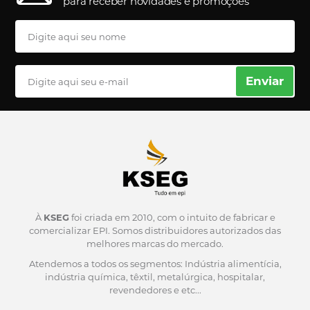
para receber novidades e promoções
Enviar
À
KSEG
foi criada em 2010, com o intuito de fabricar e
comercializar EPI.
Somos distribuidores autorizados das
melhores marcas do mercado.
Atendemos a todos os segmentos: Indústria alimentícia,
indústria química, têxtil, metalúrgica, hospitalar,
revendedores e etc...