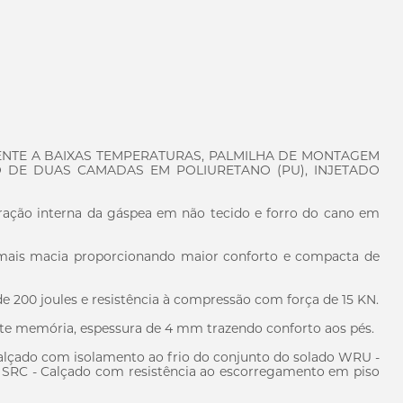
NTE A BAIXAS TEMPERATURAS, PALMILHA DE MONTAGEM
O DE DUAS CAMADAS EM POLIURETANO (PU), INJETADO
ração interna da gáspea em não tecido e forro do cano em
 mais macia proporcionando maior conforto e compacta de
 200 joules e resistência à compressão com força de 15 KN.
e memória, espessura de 4 mm trazendo conforto aos pés.
alçado com isolamento ao frio do conjunto do solado WRU -
l SRC - Calçado com resistência ao escorregamento em piso