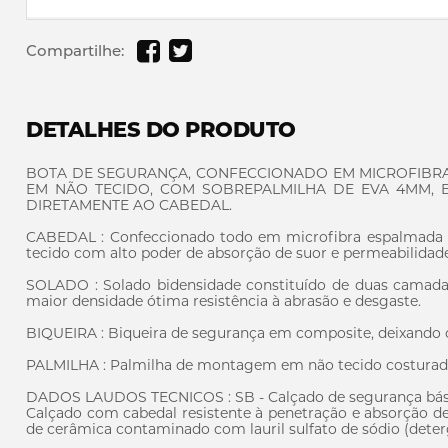
Compartilhe:
DETALHES DO PRODUTO
BOTA DE SEGURANÇA, CONFECCIONADO EM MICROFIBRA
EM NÃO TECIDO, COM SOBREPALMILHA DE EVA 4MM, B
DIRETAMENTE AO CABEDAL.
CABEDAL : Confeccionado todo em microfibra espalmada em
tecido com alto poder de absorção de suor e permeabilidade
SOLADO : Solado bidensidade constituído de duas camada
maior densidade ótima resistência à abrasão e desgaste.
BIQUEIRA : Biqueira de segurança em composite, deixando o
PALMILHA : Palmilha de montagem em não tecido costurada
DADOS LAUDOS TECNICOS : SB - Calçado de segurança básico
Calçado com cabedal resistente à penetração e absorção d
de cerâmica contaminado com lauril sulfato de sódio (dete