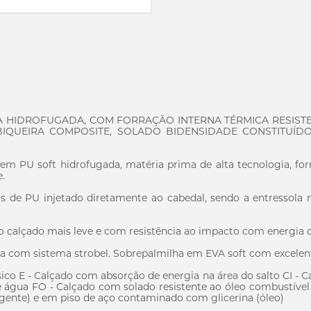
 HIDROFUGADA, COM FORRAÇÃO INTERNA TÉRMICA RESISTE
IQUEIRA COMPOSITE, SOLADO BIDENSIDADE CONSTITUÍD
 PU soft hidrofugada, matéria prima de alta tecnologia, for
.
s de PU injetado diretamente ao cabedal, sendo a entressola
 calçado mais leve e com resistência ao impacto com energia de
 com sistema strobel. Sobrepalmilha em EVA soft com excelent
 E - Calçado com absorção de energia na área do salto CI - C
e água FO - Calçado com solado resistente ao óleo combustíve
rgente) e em piso de aço contaminado com glicerina (óleo)