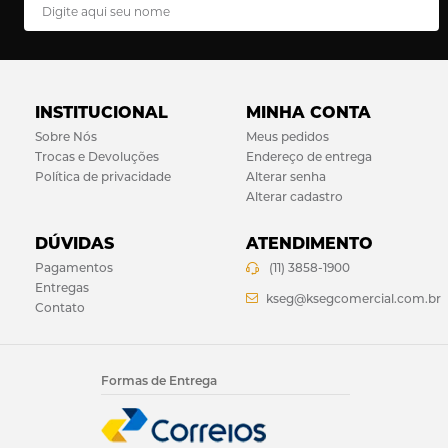
INSTITUCIONAL
MINHA CONTA
Sobre Nós
Meus pedidos
Trocas e Devoluções
Endereço de entrega
Política de privacidade
Alterar senha
Alterar cadastro
DÚVIDAS
ATENDIMENTO
Pagamentos
(11) 3858-1900
Entregas
kseg@ksegcomercial.com.br
Contato
Formas de Entrega