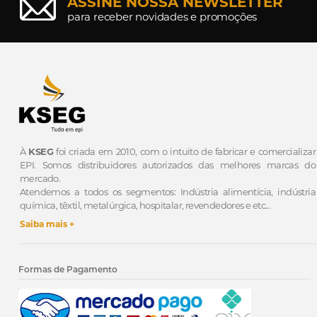
ASSINE NOSSA NEWSLETTER
para receber novidades e promoções
À
KSEG
foi criada em 2010, com o intuito de fabricar e comercializar
EPI.
Somos distribuidores autorizados das melhores marcas do
mercado.
Atendemos a todos os segmentos: Indústria alimentícia, indústria
química, têxtil, metalúrgica, hospitalar, revendedores e etc...
Saiba mais +
Formas de Pagamento