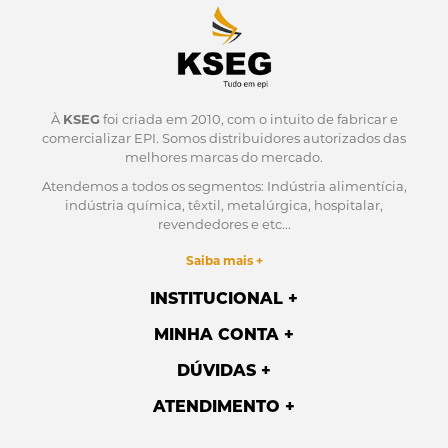
À
KSEG
foi criada em 2010, com o intuito de fabricar e
comercializar EPI.
Somos distribuidores autorizados das
melhores marcas do mercado.
Atendemos a todos os segmentos: Indústria alimentícia,
indústria química, têxtil, metalúrgica, hospitalar,
revendedores e etc...
Saiba mais +
INSTITUCIONAL
MINHA CONTA
DÚVIDAS
ATENDIMENTO