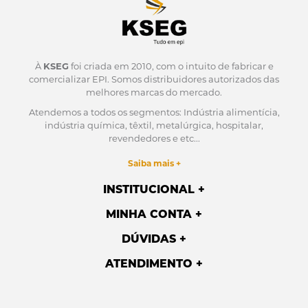
À
KSEG
foi criada em 2010, com o intuito de fabricar e
comercializar EPI.
Somos distribuidores autorizados das
melhores marcas do mercado.
Atendemos a todos os segmentos: Indústria alimentícia,
indústria química, têxtil, metalúrgica, hospitalar,
revendedores e etc...
Saiba mais +
INSTITUCIONAL
MINHA CONTA
DÚVIDAS
ATENDIMENTO